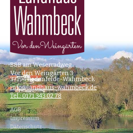
B&B am Weserradweg
Vor den Weingärten 3
37194 Bodenfelde-Wahmbeck
info@landhaus-wahmbeck.de
Tel.: 0171 343 02 78
AGB
Impressum
Datenschutz