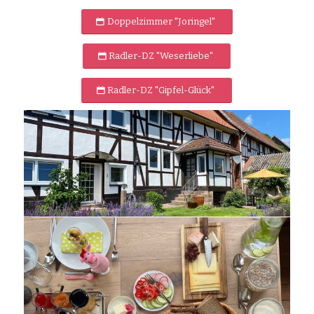
Doppelzimmer "Joringel"
Radler-DZ "Weserliebe"
Radler-DZ "Gipfel-Glück"